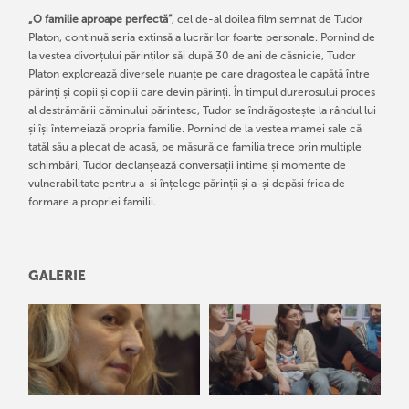
„O familie aproape perfectă”
, cel de-al doilea film semnat de Tudor
Platon, continuă seria extinsă a lucrărilor foarte personale. Pornind de
la vestea divorțului părinților săi după 30 de ani de căsnicie, Tudor
Platon explorează diversele nuanțe pe care dragostea le capătă între
părinți și copii și copiii care devin părinți. În timpul durerosului proces
al destrămării căminului părintesc, Tudor se îndrăgostește la rândul lui
și își întemeiază propria familie. Pornind de la vestea mamei sale că
tatăl său a plecat de acasă, pe măsură ce familia trece prin multiple
schimbări, Tudor declanșează conversații intime și momente de
vulnerabilitate pentru a-și înțelege părinții și a-și depăși frica de
formare a propriei familii.
GALERIE