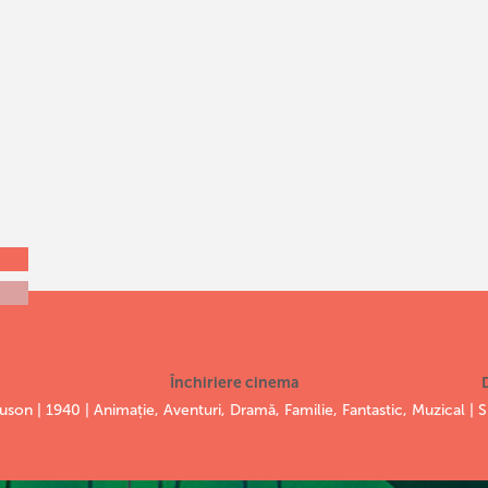
Închiriere cinema
son | 1940 | Animație, Aventuri, Dramă, Familie, Fantastic, Muzical | 