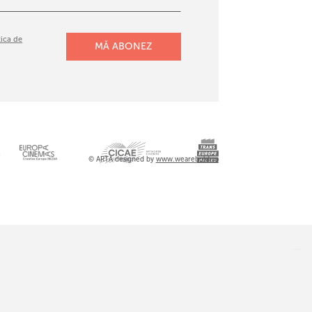
tica de
l
© ARTA designed by
www.wearebold.ro