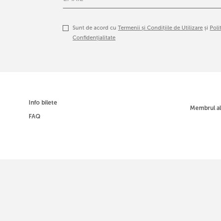
Sunt de acord cu
Termenii și Condițiile de Utilizare
și
Poli
Confidențialitate
Info bilete
Membrul a
FAQ