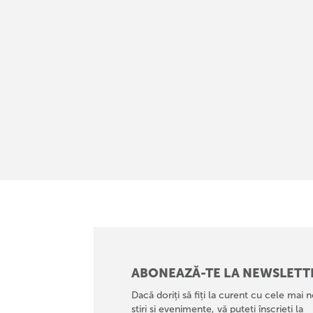
ABONEAZĂ-TE LA NEWSLETT
Dacă doriți să fiți la curent cu cele mai n
știri și evenimente, vă puteți înscrieți la