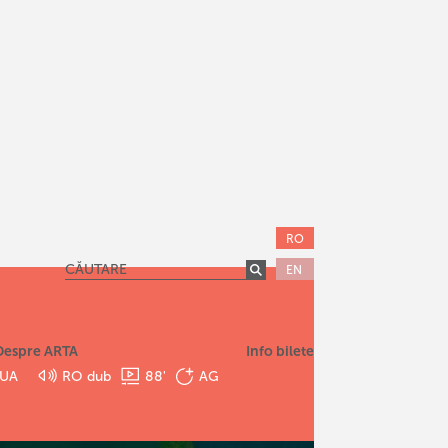
RO
EN
Despre ARTA
Info bilete
SUA
RO dub
88
'
AG