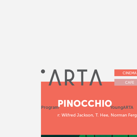
CINEMA
CAFE
PINOCCHIO
Program
YoungARTA
r: Wilfred Jackson, T. Hee, Norman Fergu