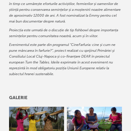
în timp ce urmărește eforturile activiștilor, fermierilor și oamenilor de
știință pentru conservarea semințelor și a moștenirii noastre alimentare
de aproximativ 12000 de ani. A fost nominalizat la Emmy pentru cel
mai bun documentar despre natură.
Proiecția este urmată de o discuție de tip fishbowl despre importanța
semințelor pentru comunitatea noastră, acum și în viitor.
Evenimentul este parte din programul “CineFarfuria: cine și cum ne
pune mâncarea în farfurie?”, proiect realizat cu sprijinul Primăriei şi
Consiliului Local Cluj-Napoca și co-finanțare DEAR în proiectul
european Turn the Tables. Ideile exprimate în acest eveniment nu
reprezintă în mod obligatoriu poziția Uniunii Europene relativ la
subiectul hranei sustenabile.
GALERIE