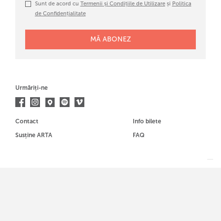
Sunt de acord cu
Termenii și Condițiile de Utilizare
și
Politica
de Confidențialitate
Urmăriți-ne
Contact
Info bilete
Susține ARTA
FAQ
Membrul al
© ARTA designed by
www.wearebold.ro