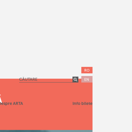
RO
EN
Ă
Despre ARTA
Info bilete