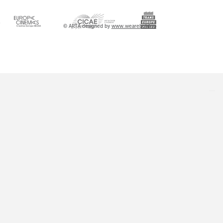
l
© ARTA designed by
www.wearebold.ro