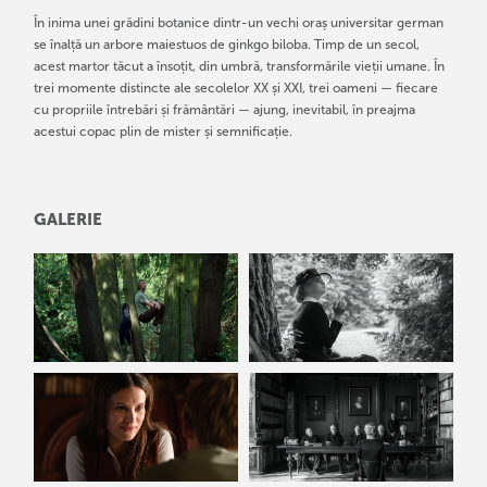
În inima unei grădini botanice dintr-un vechi oraș universitar german
se înalță un arbore maiestuos de ginkgo biloba. Timp de un secol,
acest martor tăcut a însoțit, din umbră, transformările vieții umane. În
trei momente distincte ale secolelor XX și XXI, trei oameni — fiecare
cu propriile întrebări și frământări — ajung, inevitabil, în preajma
acestui copac plin de mister și semnificație.
GALERIE