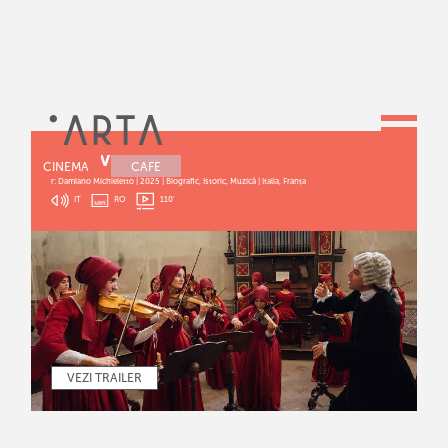
PRIMAVERA
CINEMA
CAFE
r: Damiano Michieletto | 2025 | Biografic, Istoric, Muzică | Italia, Franța
IT
RO
110
'
VEZI TRAILER