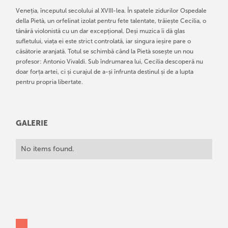
Veneția, începutul secolului al XVIII-lea. În spatele zidurilor Ospedale
della Pietà, un orfelinat izolat pentru fete talentate, trăiește Cecilia, o
tânără violonistă cu un dar excepțional. Deși muzica îi dă glas
sufletului, viața ei este strict controlată, iar singura ieșire pare o
căsătorie aranjată. Totul se schimbă când la Pietà sosește un nou
profesor: Antonio Vivaldi. Sub îndrumarea lui, Cecilia descoperă nu
doar forța artei, ci și curajul de a-și înfrunta destinul și de a lupta
pentru propria libertate.
GALERIE
No items found.