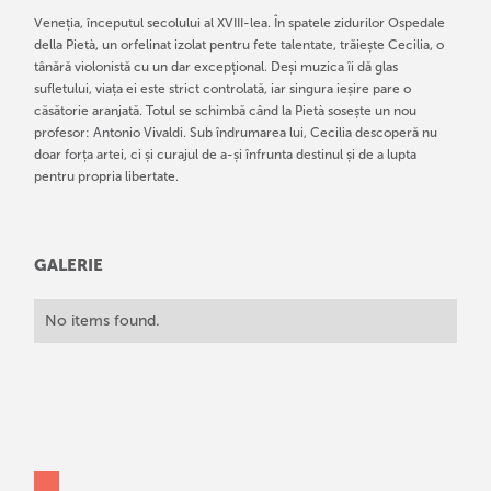
Veneția, începutul secolului al XVIII-lea. În spatele zidurilor Ospedale
della Pietà, un orfelinat izolat pentru fete talentate, trăiește Cecilia, o
tânără violonistă cu un dar excepțional. Deși muzica îi dă glas
sufletului, viața ei este strict controlată, iar singura ieșire pare o
căsătorie aranjată. Totul se schimbă când la Pietà sosește un nou
profesor: Antonio Vivaldi. Sub îndrumarea lui, Cecilia descoperă nu
doar forța artei, ci și curajul de a-și înfrunta destinul și de a lupta
pentru propria libertate.
GALERIE
No items found.