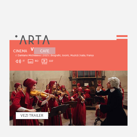
PRIMAVERA
CINEMA
CAFE
r: Damiano Michieletto | 2025 | Biografic, Istoric, Muzică | Italia, Franța
IT
RO
110
'
VEZI TRAILER