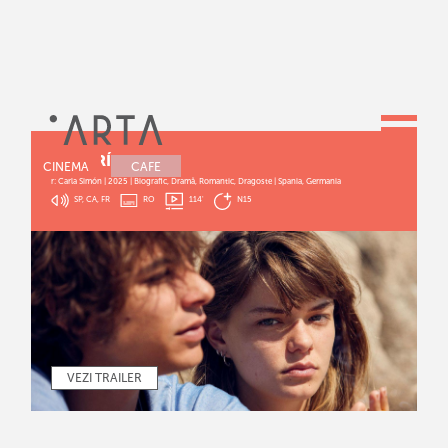
ROMERÍA
CINEMA
CAFE
r: Carla Simón | 2025 | Biografic, Dramă, Romantic, Dragoste | Spania, Germania
SP, CA, FR
RO
114
'
N15
VEZI TRAILER