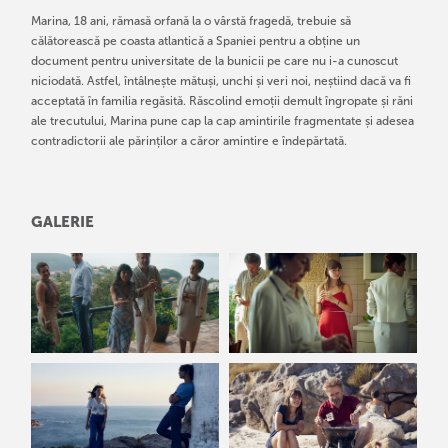
Marina, 18 ani, rămasă orfană la o vârstă fragedă, trebuie să
călătorească pe coasta atlantică a Spaniei pentru a obține un
document pentru universitate de la bunicii pe care nu i-a cunoscut
niciodată. Astfel, întâlnește mătuși, unchi și veri noi, neștiind dacă va fi
acceptată în familia regăsită. Răscolind emoții demult îngropate și răni
ale trecutului, Marina pune cap la cap amintirile fragmentate și adesea
contradictorii ale părinților a căror amintire e îndepărtată.
GALERIE