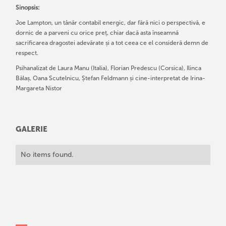
Sinopsis:
Joe Lampton, un tânăr contabil energic, dar fără nici o perspectivă, e
dornic de a parveni cu orice preț, chiar dacă asta înseamnă
sacrificarea dragostei adevărate și a tot ceea ce el consideră demn de
respect.
Psihanalizat de Laura Manu (Italia), Florian Predescu (Corsica), Ilinca
Bălaș, Oana Scutelnicu, Ștefan Feldmann și cine-interpretat de Irina-
Margareta Nistor
GALERIE
No items found.