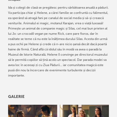
Ida și colegii de clasă se pregătesc pentru sărbătoarea anuală a pădurii.
Va participa chiar și Helene, a cărei familie se confruntă cu falimentul,
ea sperând să atragă fani pe canalul de social media și să-și crească
veniturile. Animalul ei magic, motanul Karajan, vrea o viață luxoasă!
Primește un animal de companie magic și Silas, cel mai bun prieten al
lui Jo: un crocodil vegan pe nume Rick, care pare fioros, dar în
realitate se teme că nu este la înălțimea durului Silas. Acesta din urmă
a pus ochii pe Helene și crede că n-are nicio șansă decât dacă poartă
haine de firmă. Când află că idolul său în modă va avea o paradă la
Muzeul de Istorie Naturală, Helene îl convinge pe directorul muzeului
să le permită copiilor să țină acolo un spectacol. Dar parada modei va
avea loc în aceeași zi cu Ziua Pădurii... iar comunitatea magică este
pusă din nou la încercare de evenimente turbulente și decizii
importante.
GALERIE