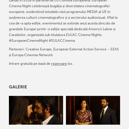
Lansat în 2018 în parteneriat cu Comisia Europeană, European
Cinema Night celebrează bogăția și diversitatea cinematografiei
europene, evidențiind totodată rolul programului MEDIA al UE în
susținerea culturii cinematografice și a sectorului audiovizual. Aflat la
cea de-a opta ediție, evenimentul se extinde anul acesta dincolo de
granițele Europei printr-o ediție specială dedicată Americii Latine și
Caraibelor, organizată sub titulatura EULAC Cinema Nights.
#EuropeanCinemaNight #EULACCinema
Parteneri: Creative Europe, European External Action Service – EEAS
și Europa Cinemas Network
Intrare gratuită pe bază de
rezervare
loc.
GALERIE