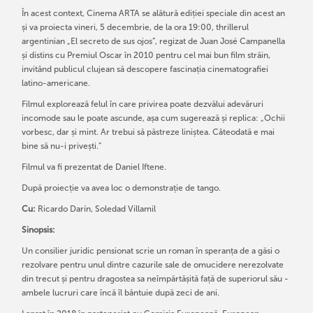
În acest context, Cinema ARTA se alătură ediției speciale din acest an
și va proiecta vineri, 5 decembrie, de la ora 19:00, thrillerul
argentinian „El secreto de sus ojos”, regizat de Juan José Campanella
și distins cu Premiul Oscar în 2010 pentru cel mai bun film străin,
invitând publicul clujean să descopere fascinația cinematografiei
latino-americane.
Filmul explorează felul în care privirea poate dezvălui adevăruri
incomode sau le poate ascunde, așa cum sugerează și replica: „Ochii
vorbesc, dar și mint. Ar trebui să păstreze liniștea. Câteodată e mai
bine să nu-i privești.”
Filmul va fi prezentat de Daniel Iftene.
După proiecție va avea loc o demonstrație de tango.
Cu:
Ricardo Darín, Soledad Villamil
Sinopsis:
Un consilier juridic pensionat scrie un roman în speranța de a găsi o
rezolvare pentru unul dintre cazurile sale de omucidere nerezolvate
din trecut și pentru dragostea sa neîmpărtășită față de superiorul său -
ambele lucruri care încă îl bântuie după zeci de ani.