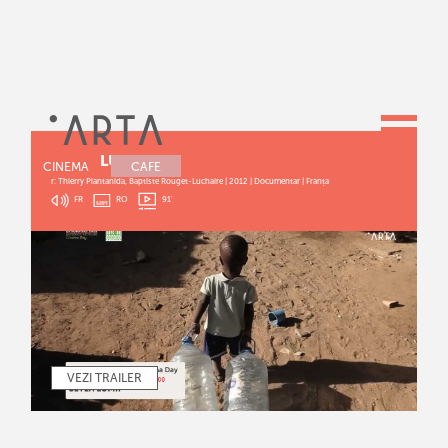
SETEA LUMII
CINEMA
CAFE
r: Thierry Piantanida, Baptiste Rouget-Luchaire | 2012 | Documentar | Franța
FR
RO
91
'
VEZI TRAILER