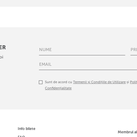
ER
oi
Sunt de acord cu
Termenii și Condițiile de Utilizare
și
Poli
Confidențialitate
Info bilete
Membrul a