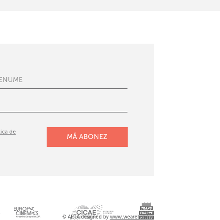
tica de
l
© ARTA designed by
www.wearebold.ro