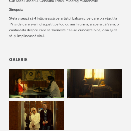
Cu:
Katia Pascariu, Cendana Trifan, Miodrag Mladenović
Sinopsis:
Stela visează să-l întâlnească pe artistul balcanic pe care l-a văzut la
TV și de care s-a îndrăgostit pe loc cu ani în urmă, și speră că Vera, o
cântăreață despre care se zvonește că l-ar cunoaște bine, o va ajuta
să-și împlinească visul.
GALERIE