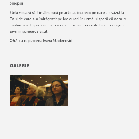
Sinopsis:
Stela visează să-l întâlnească pe artistul balcanic pe care l-a văzut la
TV și de care s-a îndrăgostit pe loc cu ani în urmă, și speră că Vera, o
cântăreață despre care se zvonește că l-ar cunoaște bine, o va ajuta
să-și împlinească visul.
Q&A cu regizoarea Ivana Mladenović
GALERIE