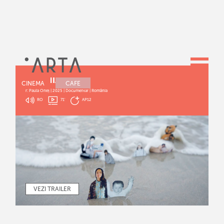
STILL NIA
CINEMA
CAFE
r: Paula Oneț | 2025 | Documentar | România
RO
71
'
AP12
VEZI TRAILER