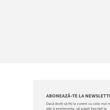
ABONEAZĂ-TE LA NEWSLETT
Dacă doriți să fiți la curent cu cele mai n
știri și evenimente, vă puteți înscrieți la