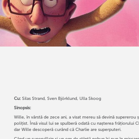
Cu:
Silas Strand, Sven Björklund, Ulla Skoog
Sinopsis:
Wille, în vârstă de zece ani, a visat mereu să devină supererou și 
polițist. Însă visul lui se spulberă odată cu nașterea frățiorului
dar Wille descoperă curând că Charlie are superputeri.
Când un supervillain și un om de știință nebun își pun în mișcare 