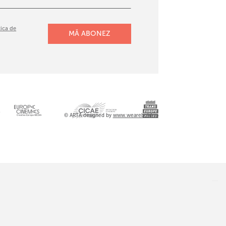
tica de
l
© ARTA designed by
www.wearebold.ro