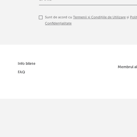
Sunt de acord cu
Termenii și Condițiile de Utilizare
și
Poli
Confidențialitate
Info bilete
Membrul a
FAQ