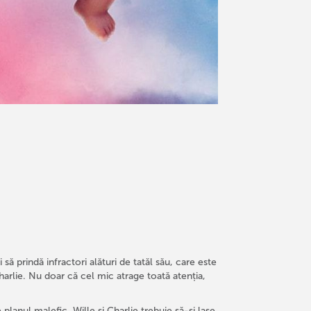
să prindă infractori alături de tatăl său, care este
 Charlie. Nu doar că cel mic atrage toată atenția,
planul malefic, Wille și Charlie trebuie să-și lase