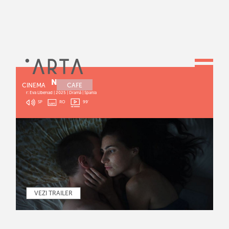
SURZENIE
CINEMA
CAFE
r: Eva Libertad | 2025 | Dramă | Spania
SP
RO
99
'
VEZI TRAILER