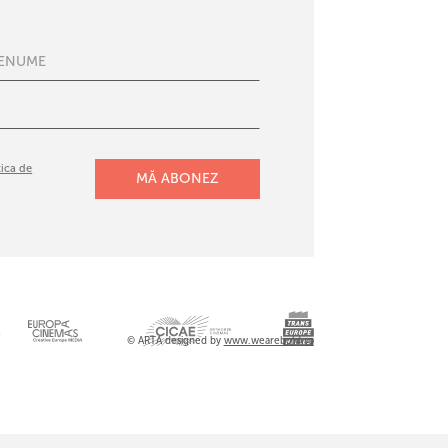
tica de
l
© ARTA designed by
www.wearebold.ro