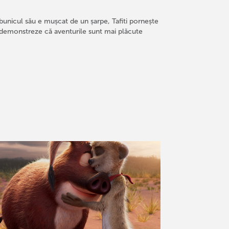
nd bunicul său e mușcat de un șarpe, Tafiti pornește
să demonstreze că aventurile sunt mai plăcute