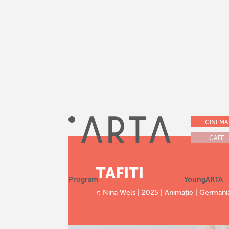
CINEMA
CAFE
TAFITI
Program
YoungARTA
r: Nina Wels | 2025 | Animație | Germani