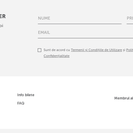
ER
oi
Sunt de acord cu
Termenii și Condițiile de Utilizare
și
Poli
Confidențialitate
Info bilete
Membrul a
FAQ