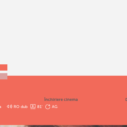
Închiriere cinema
a
RO dub
81
'
AG