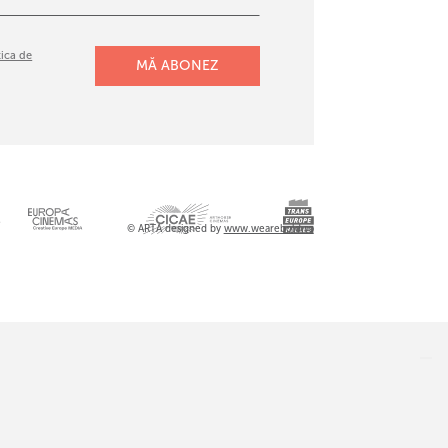
tica de
l
© ARTA designed by
www.wearebold.ro