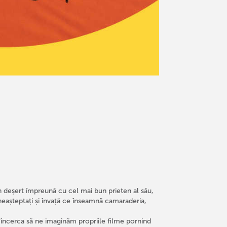
in deșert împreună cu cel mai bun prieten al său,
neașteptați și învață ce înseamnă camaraderia,
vom încerca să ne imaginăm propriile filme pornind