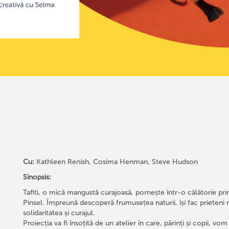
Cu:
Kathleen Renish, Cosima Henman, Steve Hudson
Sinopsis:
Tafiti, o mică mangustă curajoasă, pornește într-o călătorie pr
Pinsel. Împreună descoperă frumusețea naturii, își fac prieteni 
solidaritatea și curajul.
Proiecția va fi însoțită de un atelier în care, părinți și copii, 