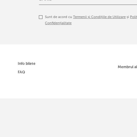
Sunt de acord cu
Termenii și Condițiile de Utilizare
și
Poli
Confidențialitate
Info bilete
Membrul a
FAQ