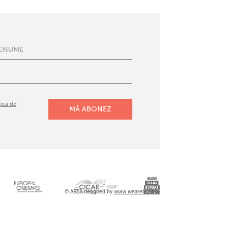
tica de
l
© ARTA designed by
www.wearebold.ro