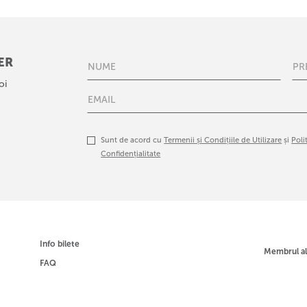
ER
oi
Sunt de acord cu
Termenii și Condițiile de Utilizare
și
Poli
Confidențialitate
Info bilete
Membrul a
FAQ