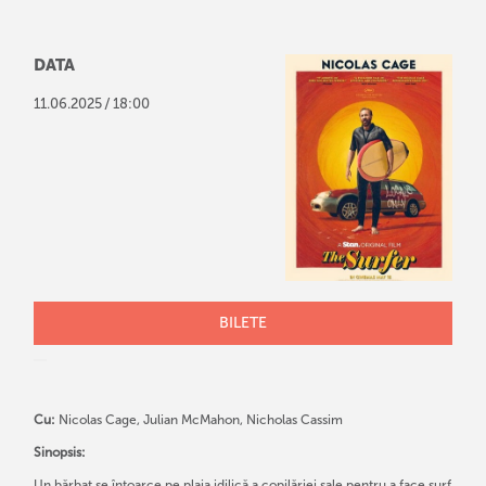
DATA
/
11
.
06
.
2025
18:00
BILETE
Cu:
Nicolas Cage, Julian McMahon, Nicholas Cassim
Sinopsis:
Un bărbat se întoarce pe plaja idilică a copilăriei sale pentru a face surf