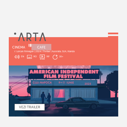
THE SURFER
CINEMA
CAFE
r: Lorcan Finnegan | 2024 | Thriller | Australia, SUA, Irlanda
EN
RO
99
'
16+
VEZI TRAILER