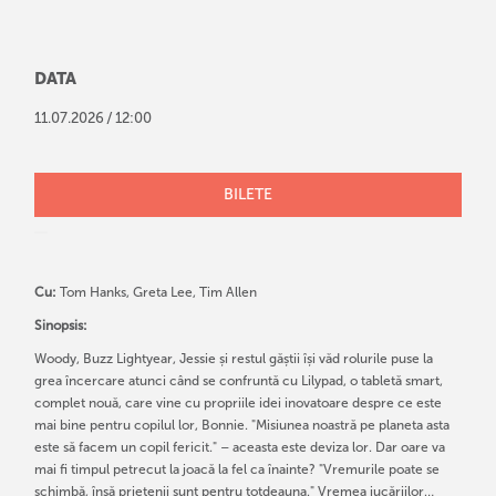
DATA
/
11
.
07
.
2026
12:00
BILETE
Cu:
Tom Hanks, Greta Lee, Tim Allen
Sinopsis:
Woody, Buzz Lightyear, Jessie și restul găștii își văd rolurile puse la
grea încercare atunci când se confruntă cu Lilypad, o tabletă smart,
complet nouă, care vine cu propriile idei inovatoare despre ce este
mai bine pentru copilul lor, Bonnie. "Misiunea noastră pe planeta asta
este să facem un copil fericit." – aceasta este deviza lor. Dar oare va
mai fi timpul petrecut la joacă la fel ca înainte? "Vremurile poate se
schimbă, însă prietenii sunt pentru totdeauna." Vremea jucăriilor…