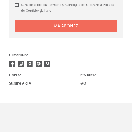
Sunt de acord cu
Termenii și Condițiile de Utilizare
și
Politica
de Confidențialitate
Urmăriți-ne
Contact
Info bilete
Susține ARTA
FAQ
Membrul al