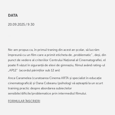
DATA
/
20
.
09
.
2025
9:30
Ne-am propus ca, în primul traning din acest an școlar, să lucrăm
împreună cu un film care a primit eticheta de „problematic” , deși, din
punct de vedere al criteriilor Centrului Național al Cinematografiei, el
poate fi văzut în siguranță de elevi de gimnaziu, filmul având rating-ul
„AP12” (acordul părinților sub 12 ani)
Anca Caramelea (curatoarea Cinema ARTA și specialist în educație
cinematografică) și Oana Cobeanu (psiholog) vă așteaptă la un scurt
training practic despre abordarea subiectelor
sensibile/dificile/problematice prin intermediul filmului.
FORMULAR ÎNSCRIERI