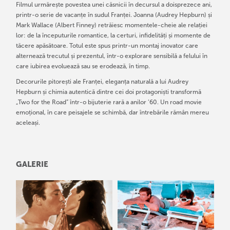
Filmul urmărește povestea unei căsnicii în decursul a doisprezece ani,
printr-o serie de vacanțe în sudul Franței. Joanna (Audrey Hepburn) și
Mark Wallace (Albert Finney) retrăiesc momentele-cheie ale relației
lor: de la începuturile romantice, la certuri, infidelități și momente de
tăcere apăsătoare. Totul este spus printr-un montaj inovator care
alternează trecutul și prezentul, într-o explorare sensibilă a felului în
care iubirea evoluează sau se erodează, în timp.
Decorurile pitorești ale Franței, eleganța naturală a lui Audrey
Hepburn și chimia autentică dintre cei doi protagoniști transformă
„Two for the Road” într-o bijuterie rară a anilor ’60. Un road movie
emoțional, în care peisajele se schimbă, dar întrebările rămân mereu
aceleași.
GALERIE