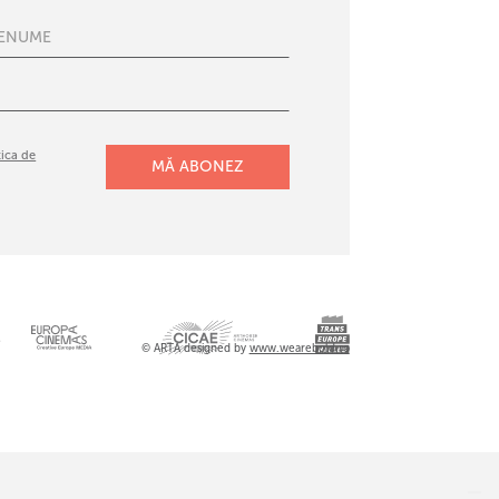
tica de
l
© ARTA designed by
www.wearebold.ro