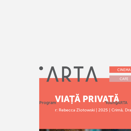
CINEMA
CAFE
VIAȚĂ PRIVATĂ
Program
YoungARTA
r: Rebecca Zlotowski | 2025 | Crimă, Dra