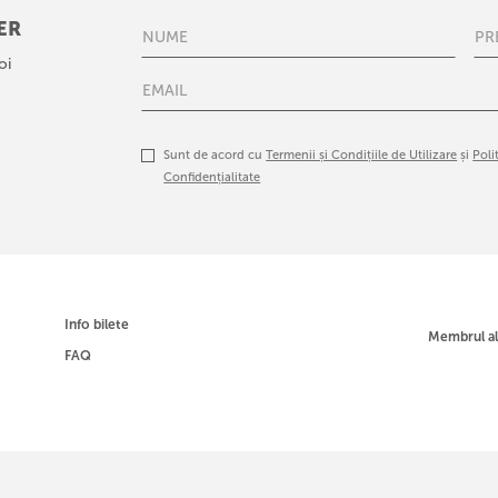
ER
oi
Sunt de acord cu
Termenii și Condițiile de Utilizare
și
Poli
Confidențialitate
Info bilete
Membrul a
FAQ