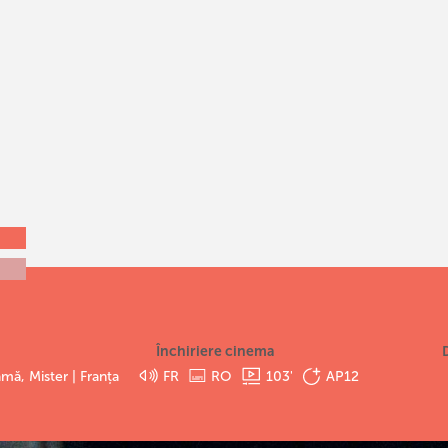
Închiriere cinema
mă, Mister | Franța
FR
RO
103
'
AP12