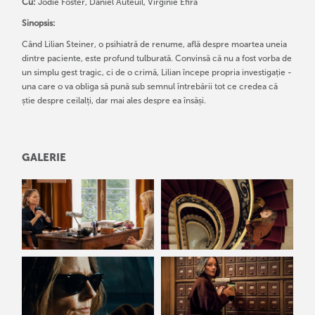
Cu:
Jodie Foster, Daniel Auteuil, Virginie Efira
Sinopsis:
Când Lilian Steiner, o psihiatră de renume, află despre moartea uneia
dintre paciente, este profund tulburată. Convinsă că nu a fost vorba de
un simplu gest tragic, ci de o crimă, Lilian începe propria investigație -
una care o va obliga să pună sub semnul întrebării tot ce credea că
știe despre ceilalți, dar mai ales despre ea însăși.
GALERIE