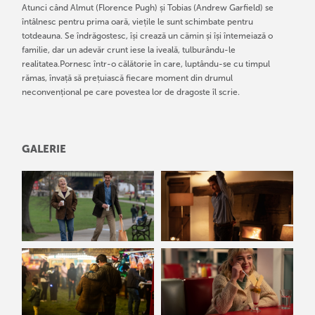
Atunci când Almut (Florence Pugh) și Tobias (Andrew Garfield) se
întâlnesc pentru prima oară, viețile le sunt schimbate pentru
totdeauna. Se îndrăgostesc, își crează un cămin și își întemeiază o
familie, dar un adevăr crunt iese la iveală, tulburându-le
realitatea.Pornesc într-o călătorie în care, luptându-se cu timpul
rămas, învață să prețuiască fiecare moment din drumul
neconvențional pe care povestea lor de dragoste îl scrie.
GALERIE