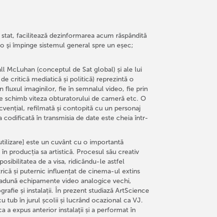
i stat, facilitează dezinformarea acum răspândită
aro şi împinge sistemul general spre un eșec;
l McLuhan (conceptul de Sat global) și ale lui
 critică mediatică și politică) reprezintă o
 fluxul imaginilor, fie în semnalul video, fie prin
ce schimb viteza obturatorului de cameră etc. O
secvențial, refilmată și contopită cu un personaj
codificată în transmisia de date este cheia într-
utilizare] este un cuvânt cu o importantă
în producția sa artistică. Procesul său creativ
osibilitatea de a visa, ridicându-le astfel
trică și puternic influențat de cinema-ul extins
l adună echipamente video analogice vechi,
rafie și instalații. În prezent studiază ArtScience
tub în jurul școlii și lucrând ocazional ca VJ.
 a expus anterior instalaţii și a performat în