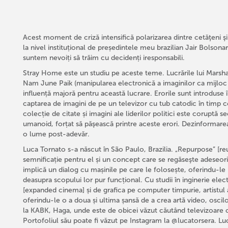
Acest moment de criză intensifică polarizarea dintre cetăţeni ş
la nivel instituțional de președintele meu brazilian Jair Bolson
suntem nevoiți să trăim cu decidenți iresponsabili.
Stray Home este un studiu pe aceste teme. Lucrările lui Marshal
Nam June Paik (manipularea electronică a imaginilor ca mijloc de
influență majoră pentru această lucrare. Erorile sunt introduse în
captarea de imagini de pe un televizor cu tub catodic în timp 
colecție de citate și imagini ale liderilor politici este coruptă 
umanoid, forțat să păşească printre aceste erori. Dezinformarea 
o lume post-adevăr.
Luca Tornato s-a născut în São Paulo, Brazilia. „Repurpose” [re
semnificație pentru el și un concept care se regăseşte adeseori 
implică un dialog cu mașinile pe care le folosește, oferindu-le p
deasupra scopului lor pur funcțional. Cu studii în inginerie elec
[expanded cinema] și de grafica pe computer timpurie, artistu
oferindu-le o a doua și ultima șansă de a crea artă video, oscilog
la KABK, Haga, unde este de obicei văzut căutând televizoare cu 
Portofoliul său poate fi văzut pe Instagram la @lucatorsera. Luca