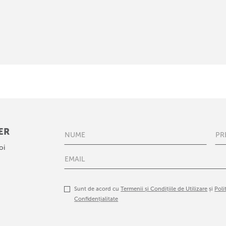
ER
oi
Sunt de acord cu
Termenii și Condițiile de Utilizare
și
Poli
Confidențialitate