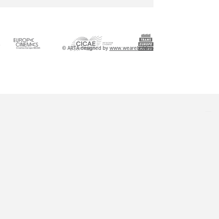
l
© ARTA designed by
www.wearebold.ro