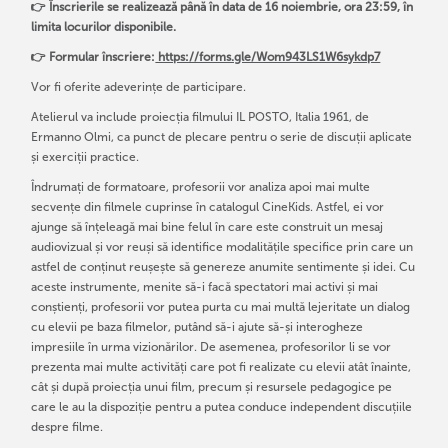
👉 Înscrierile se realizează până în data de 16 noiembrie, ora 23:59, în
limita locurilor disponibile.
👉 Formular înscriere:
https://forms.gle/Wom943LS1W6sykdp7
Vor fi oferite adeverințe de participare.
Atelierul va include proiecția filmului IL POSTO, Italia 1961, de
Ermanno Olmi, ca punct de plecare pentru o serie de discuții aplicate
și exerciții practice.
Îndrumați de formatoare, profesorii vor analiza apoi mai multe
secvențe din filmele cuprinse în catalogul CineKids. Astfel, ei vor
ajunge să înțeleagă mai bine felul în care este construit un mesaj
audiovizual și vor reuși să identifice modalitățile specifice prin care un
astfel de conținut reușește să genereze anumite sentimente și idei. Cu
aceste instrumente, menite să-i facă spectatori mai activi și mai
conștienți, profesorii vor putea purta cu mai multă lejeritate un dialog
cu elevii pe baza filmelor, putând să-i ajute să-și interogheze
impresiile în urma vizionărilor. De asemenea, profesorilor li se vor
prezenta mai multe activități care pot fi realizate cu elevii atât înainte,
cât și după proiecția unui film, precum și resursele pedagogice pe
care le au la dispoziție pentru a putea conduce independent discuțiile
despre filme.