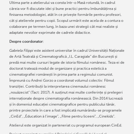
Ultima parte a atelierului va consta într-o Masă rotundă, în cadrul
căreia vor fi discutate idei și bune practici pentru îmbunătățirea și
finisarea metodologiei, atât în ce privește formările pentru profesori,
cât și atelierele pentru copii. Scopul urmărit este acela de a contura o
colaborare pe termen lung, în baza unei strategii cât mai realiste și
adaptate nevoilor exprimate de cadrele didactice.
Despre coordonator
:
Gabriela Filippi
este asistent universitar în cadrul Universității Naționale
de Artă Teatrală și Cinematografică „I.L. Caragiale” din București și
predă mai multe cursuri legate de istoria filmului românesc. Teza ei de
doctorat tratează modul de organizare și practica estetică a
cinematografiei românești în prima parte a regimului comunist.
Împreună cu Andrei Gorzo a coordonat volumul colectiv: Filmul
tranziției. Contribuții la interpretarea cinemaului românesc
„nouăzecist” (Tact: 2017). A susținut mai multe conferințe și prelegeri
internaționale despre cinematografia românească. Din 2014 lucrează
și în domeniul educației cinematografice pentru publicului tânăr,
printre proiectele în care a fost implicată numărându-se programele
„CinEd”, „Éducation à l’image”, „Filme pentru liceeni”, „Cinekids”.
Atelierul este organizat în parteneriat cu programul european CinEd.