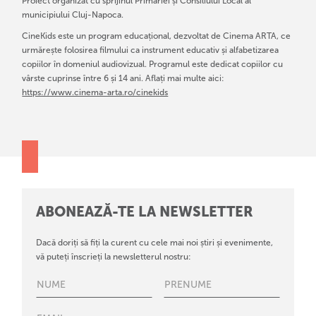
Proiect organizat cu sprijinul Primăriei și Consiliului Local al
municipiului Cluj-Napoca.
CineKids este un program educațional, dezvoltat de Cinema ARTA, ce
urmărește folosirea filmului ca instrument educativ și alfabetizarea
copiilor în domeniul audiovizual. Programul este dedicat copiilor cu
vârste cuprinse între 6 și 14 ani. Aflați mai multe aici:
https://www.cinema-arta.ro/cinekids
ABONEAZĂ-TE LA NEWSLETTER
Dacă doriți să fiți la curent cu cele mai noi știri și evenimente,
vă puteți înscrieți la newsletterul nostru: