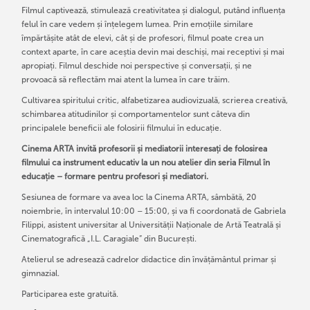
Filmul captivează, stimulează creativitatea și dialogul, putând influența
felul în care vedem și înțelegem lumea. Prin emoțiile similare
împărtășite atât de elevi, cât și de profesori, filmul poate crea un
context aparte, în care aceștia devin mai deschiși, mai receptivi și mai
apropiați. Filmul deschide noi perspective și conversații, și ne
provoacă să reflectăm mai atent la lumea în care trăim.
Cultivarea spiritului critic, alfabetizarea audiovizuală, scrierea creativă,
schimbarea atitudinilor și comportamentelor sunt câteva din
principalele beneficii ale folosirii filmului în educație.
Cinema ARTA invită profesorii și mediatorii interesați de folosirea
filmului ca instrument educativ la un nou atelier din seria Filmul în
educație – formare pentru profesori și mediatori.
Sesiunea de formare va avea loc la Cinema ARTA, sâmbătă, 20
noiembrie, în intervalul 10:00 – 15:00, și va fi coordonată de Gabriela
Filippi, asistent universitar al Universității Naționale de Artă Teatrală și
Cinematografică „I.L. Caragiale” din București.
Atelierul se adresează cadrelor didactice din învățământul primar și
gimnazial.
Participarea este gratuită.