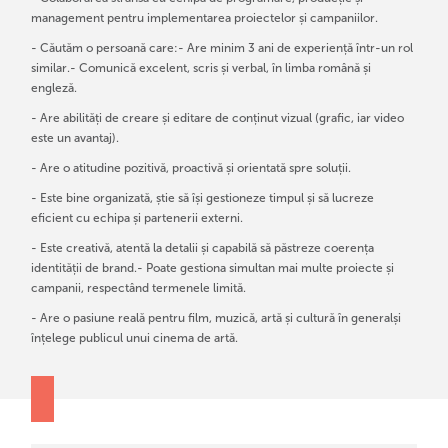
management pentru implementarea proiectelor și campaniilor.
- Căutăm o persoană care:- Are minim 3 ani de experiență într-un rol
similar.- Comunică excelent, scris și verbal, în limba română și
engleză.
- Are abilități de creare și editare de conținut vizual (grafic, iar video
este un avantaj).
- Are o atitudine pozitivă, proactivă și orientată spre soluții.
- Este bine organizată, știe să își gestioneze timpul și să lucreze
eficient cu echipa și partenerii externi.
- Este creativă, atentă la detalii și capabilă să păstreze coerența
identității de brand.- Poate gestiona simultan mai multe proiecte și
campanii, respectând termenele limită.
- Are o pasiune reală pentru film, muzică, artă și cultură în generalși
înțelege publicul unui cinema de artă.