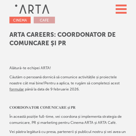
CINEMA
CAFE
ARTA CAREERS: COORDONATOR DE
COMUNCARE ȘI PR
Alătură-te echipei ARTA!
Căutăm o persoană dornică să comunice activitățile și proiectele
noastre cât mai bine!Pentru a aplica, te rugăm să completezi acest
formular
până la data de 9 februarie 2026.
𝐂𝐎𝐎𝐑𝐃𝐎𝐍𝐀𝐓𝐎𝐑 𝐂𝐎𝐌𝐔𝐍𝐈𝐂𝐀𝐑𝐄 ș𝐢 𝐏𝐑
În această poziție full-time, vei coordona și implementa strategia de
comunicare, PR și marketing pentru Cinema ARTA și ARTA Café.
Vei păstra legătură cu presa, partenerii și publicul nostru și vei avea un