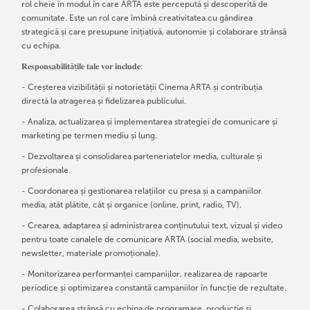
rol cheie în modul în care ARTA este percepută și descoperită de
comunitate. Este un rol care îmbină creativitatea cu gândirea
strategică și care presupune inițiativă, autonomie și colaborare strânsă
cu echipa.
𝐑𝐞𝐬𝐩𝐨𝐧𝐬𝐚𝐛𝐢𝐥𝐢𝐭ăț𝐢𝐥𝐞 𝐭𝐚𝐥𝐞 𝐯𝐨𝐫 𝐢𝐧𝐜𝐥𝐮𝐝𝐞:
- Creșterea vizibilității și notorietății Cinema ARTA și contribuția
directă la atragerea și fidelizarea publicului.
- Analiza, actualizarea și implementarea strategiei de comunicare și
marketing pe termen mediu și lung.
- Dezvoltarea și consolidarea parteneriatelor media, culturale și
profesionale.
- Coordonarea și gestionarea relațiilor cu presa și a campaniilor
media, atât plătite, cât și organice (online, print, radio, TV).
- Crearea, adaptarea și administrarea conținutului text, vizual și video
pentru toate canalele de comunicare ARTA (social media, website,
newsletter, materiale promoționale).
- Monitorizarea performanței campaniilor, realizarea de rapoarte
periodice și optimizarea constantă campaniilor în funcție de rezultate.
- Colaborarea strânsă cu echipa de programare, producție și