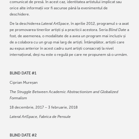
comunicat de presă. În acest caz, identitatea artistului implicat sau
orice alte informații vor fi ascunse până la evenimentul de
deschidere.
De la deschiderea
Lateral ArtSpace
, în aprilie 2012, programul s-a axat
pe promovarea tinerilor artiști și a practicii acestora. Seria
Blind Date
a
fost, de asemenea, o modalitate de a avea un program mai incluziv și
de a colabora cu un grup mai larg de artiști. Întâmplător, artiștii care
au expus anterior în acest cadru sunt artiști consacrați la nivel
internațional, deși nu este o regulă pe care ne propunem să o urmăm.
BLIND DATE #1
Ciprian Mureșan
The Struggle Between Academic Abstractionism and Globalized
Formalism
18 decembrie, 2017 – 3 februarie, 2018
Lateral ArtSpace, Fabrica de Pensule
BLIND DATE #2