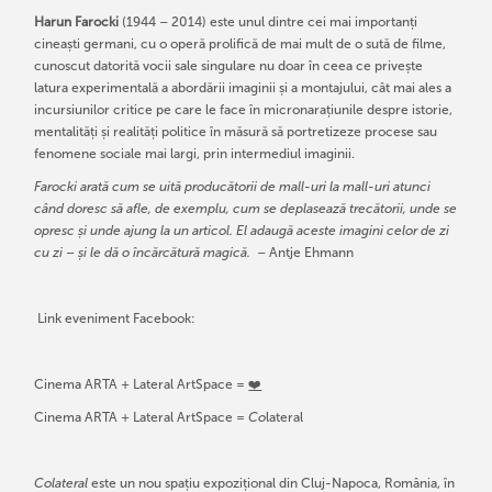
Harun Farocki
(1944 – 2014) este unul dintre cei mai importanți
cineaști germani, cu o operă prolifică de mai mult de o sută de filme,
cunoscut datorită vocii sale singulare nu doar în ceea ce privește
latura experimentală a abordării imaginii și a montajului, cât mai ales a
incursiunilor critice pe care le face în micronarațiunile despre istorie,
mentalități și realități politice în măsură să portretizeze procese sau
fenomene sociale mai largi, prin intermediul imaginii.
Farocki arată cum se uită producătorii de mall-uri la mall-uri atunci
când doresc să afle, de exemplu, cum se deplasează trecătorii, unde se
opresc și unde ajung la un articol. El adaugă aceste imagini celor de zi
cu zi – și le dă o încărcătură magică.
– Antje Ehmann
Link eveniment Facebook:
Cinema ARTA + Lateral ArtSpace =
❤️
Cinema ARTA + Lateral ArtSpace =
Co
lateral
Colateral
este un nou spațiu expozițional din Cluj-Napoca, România, în