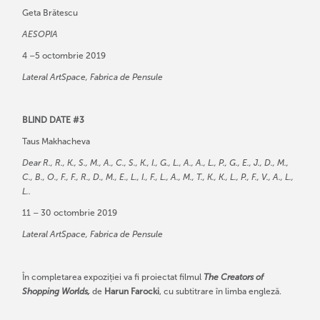
Geta Brătescu
AESOPIA
4 –5 octombrie 2019
Lateral ArtSpace, Fabrica de Pensule
BLIND DATE #3
Taus Makhacheva
Dear R., R., K., S., M., A., C., S., K., I., G., L., A., A., L., P., G., E., J., D., M.,
C., B., O., F., F., R., D., M., E., L., I., F., L., A., M., T., K., K., L., P., F., V., A., L.,
L..
11 – 30 octombrie 2019
Lateral ArtSpace, Fabrica de Pensule
În completarea expoziției va fi proiectat filmul
The Creators of
Shopping Worlds,
de
Harun Farocki
, cu subtitrare în limba engleză.