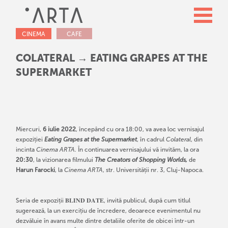
CINEMA
CAFE
COLATERAL → EATING GRAPES AT THE
SUPERMARKET
Miercuri,
6 iulie 2022
, începând cu ora 18:00, va avea loc vernisajul
expoziției
Eating Grapes at the Supermarket
, în cadrul
Colateral
, din
incinta
Cinema ARTA.
În continuarea vernisajului vă invităm, la ora
20:30
, la vizionarea filmului
The Creators of Shopping Worlds,
de
Harun Farocki
, la
Cinema ARTA
, str. Universității nr. 3, Cluj-Napoca.
Seria de expoziții 𝐁𝐋𝐈𝐍𝐃 𝐃𝐀𝐓𝐄, invită publicul, după cum titlul
sugerează, la un exercițiu de încredere, deoarece evenimentul nu
dezvăluie în avans multe dintre detaliile oferite de obicei într-un