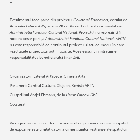
_
Evenimentul face parte din proiectul
Collateral Endeavors
, derulat de
Asociația Lateral ArtSpace
în 2022. Proiect cultural co-finanțat de
Administrația Fondului Cultural Național
. Proiectul nu reprezintă în
mod necesar poziția
Administrației Fondului Cultural Național
.
AFCN
nu este responsabilă de conținutul proiectului sau de modul în care
rezultatele proiectului pot fi folosite. Acestea sunt în întregime
responsabilitatea beneficiarului finanțării.
Organizatori: Lateral ArtSpace, Cinema Arta
Parteneri: Centrul Cultural Clujean, Revista ARTA
Cu sprijinul Antjei Ehmann, de la
Harun Farocki GbR
Co
lateral
Vă rugăm să aveți în vedere că numărul de persoane admise în spațiul
de expoziție este limitat datorită dimensiunilor restrânse ale spațiului.