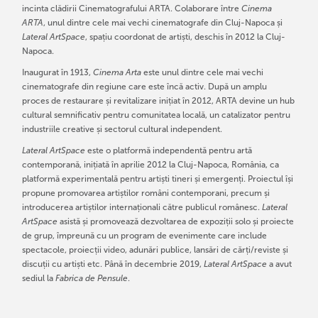
incinta clădirii Cinematografului ARTA. Colaborare între
Cinema
ARTA
, unul dintre cele mai vechi cinematografe din Cluj-Napoca și
Lateral ArtSpace
, spațiu coordonat de artiști, deschis în 2012 la Cluj-
Napoca.
Inaugurat în 1913,
Cinema Arta
este unul dintre cele mai vechi
cinematografe din regiune care este încă activ. După un amplu
proces de restaurare și revitalizare inițiat în 2012, ARTA devine un hub
cultural semnificativ pentru comunitatea locală, un catalizator pentru
industriile creative și sectorul cultural independent.
Lateral ArtSpace
este o platformă independentă pentru artă
contemporană, inițiată în aprilie 2012 la Cluj-Napoca, România, ca
platformă experimentală pentru artiști tineri și emergenți. Proiectul își
propune promovarea artiștilor români contemporani, precum și
introducerea artiștilor internaționali către publicul românesc.
Lateral
ArtSpace
asistă și promovează dezvoltarea de expoziții solo și proiecte
de grup, împreună cu un program de evenimente care include
spectacole, proiecții video, adunări publice, lansări de cărți/reviste și
discuții cu artiști etc. Până în decembrie 2019,
Lateral ArtSpace
a avut
sediul la
Fabrica de Pensule
.