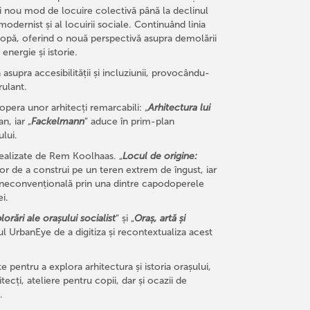
i nou mod de locuire colectivă până la declinul
modernist și al locuirii sociale. Continuând linia
ropă, oferind o nouă perspectivă asupra demolării
energie și istorie.
asupra accesibilității și incluziunii, provocându-
rulant.
i opera unor arhitecți remarcabili: „
Arhitectura lui
n, iar „
Fackelmann
” aduce în prim-plan
lui.
ealizate de Rem Koolhaas. „
Locul de origine:
 de a construi pe un teren extrem de îngust, iar
e neconvențională prin una dintre capodoperele
ei.
lorări ale orașului socialist
” și „
Oraș, artă și
 UrbanEye de a digitiza și recontextualiza acest
 pentru a explora arhitectura și istoria orașului,
rhitecți, ateliere pentru copii, dar și ocazii de
.