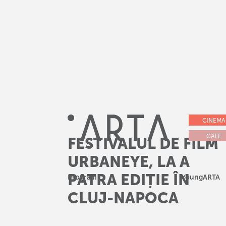
CINEMA
CAFE
FESTIVALUL DE FILM
URBANEYE, LA A
PATRA EDIȚIE ÎN
Program
YoungARTA
CLUJ-NAPOCA