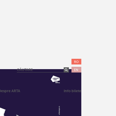
RO
EN
Despre ARTA
Info bilete