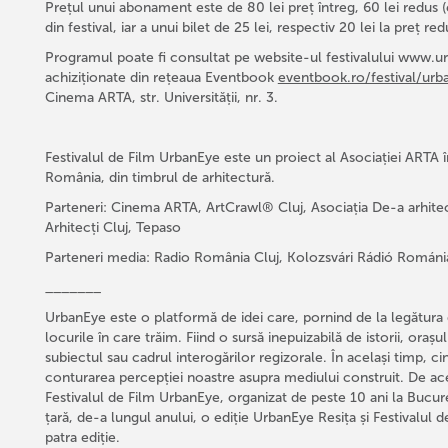
Prețul unui abonament este de 80 lei preț întreg, 60 lei redus (el
din festival, iar a unui bilet de 25 lei, respectiv 20 lei la preț re
Programul poate fi consultat pe website-ul festivalului www.urb
achiziționate din rețeaua Eventbook
eventbook.ro/festival/urb
Cinema ARTA, str. Universității, nr. 3.
Festivalul de Film UrbanEye este un proiect al Asociației ARTA în
România, din timbrul de arhitectură.
Parteneri: Cinema ARTA, ArtCrawl® Cluj, Asociația De-a arhitect
Arhitecți Cluj, Tepaso
Parteneri media: Radio România Cluj, Kolozsvári Rádió Románia
_______
UrbanEye este o platformă de idei care, pornind de la legătura d
locurile în care trăim. Fiind o sursă inepuizabilă de istorii, orașu
subiectul sau cadrul interogărilor regizorale. În același timp, c
conturarea percepției noastre asupra mediului construit. De ace
Festivalul de Film UrbanEye, organizat de peste 10 ani la Bucure
țară, de-a lungul anului, o ediție UrbanEye Resița și Festivalu
patra ediție.