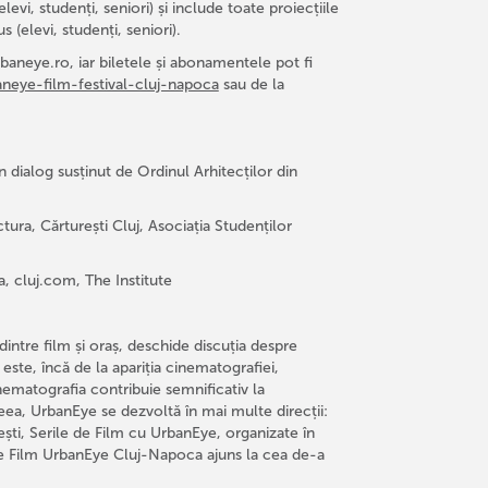
evi, studenți, seniori) și include toate proiecțiile
dus (elevi, studenți, seniori).
aneye.ro, iar biletele și abonamentele pot fi
aneye-film-festival-cluj-napoca
sau de la
 dialog susținut de Ordinul Arhitecților din
ura, Cărturești Cluj, Asociația Studenților
, cluj.com, The Institute
intre film și oraș, deschide discuția despre
l este, încă de la apariția cinematografiei,
inematografia contribuie semnificativ la
ea, UrbanEye se dezvoltă în mai multe direcții:
ști, Serile de Film cu UrbanEye, organizate în
l de Film UrbanEye Cluj-Napoca ajuns la cea de-a