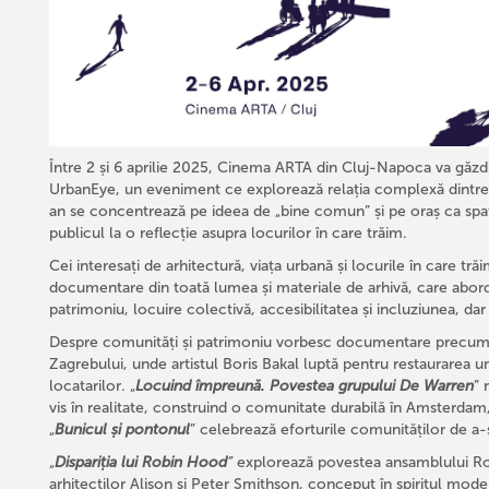
Între 2 și 6 aprilie 2025, Cinema ARTA din Cluj-Napoca va găzdui
UrbanEye, un eveniment ce explorează relația complexă dintre or
an se concentrează pe ideea de „bine comun” și pe oraș ca spațiu a
publicul la o reflecție asupra locurilor în care trăim.
Cei interesați de arhitectură, viața urbană și locurile în care tr
documentare din toată lumea și materiale de arhivă, care abor
patrimoniu, locuire colectivă, accesibilitatea și incluziunea, dar 
Despre comunități și patrimoniu vorbesc documentare precum
Zagrebului, unde artistul Boris Bakal luptă pentru restaurarea
locatarilor. „
Locuind împreună. Povestea grupului De Warren
” 
vis în realitate, construind o comunitate durabilă în Amsterdam
„
Bunicul și pontonul
” celebrează eforturile comunităților de a-și
„
Dispariția lui Robin Hood
”
explorează povestea ansamblului Rob
arhitecților Alison și Peter Smithson, conceput în spiritul mode