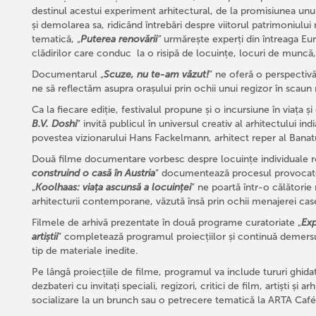
destinul acestui experiment arhitectural, de la promisiunea unu
și demolarea sa, ridicând întrebări despre viitorul patrimoniului 
tematică, „
Puterea renovării
”
urmărește experți din întreaga Eu
clădirilor care conduc la o risipă de locuințe, locuri de muncă, 
Documentarul „
Scuze, nu te-am văzut!
” ne oferă o perspectivă 
ne să reflectăm asupra orașului prin ochii unui regizor în scaun 
Ca la fiecare ediție, festivalul propune și o incursiune în viața ș
B.V. Doshi
” invită publicul în universul creativ al arhitectului india
povestea vizionarului Hans Fackelmann, arhitect reper al Banatu
Două filme documentare vorbesc despre locuințe individuale r
construind o casă în Austria
” documentează procesul provocator
„
Koolhaas: viața ascunsă a locuinței
” ne poartă într-o călători
arhitecturii contemporane, văzută însă prin ochii menajerei cas
Filmele de arhivă prezentate în două programe curatoriate „
Exp
artiștii
” completează programul proiecțiilor și continuă demersul
tip de materiale inedite.
Pe lângă proiecțiile de filme, programul va include tururi ghidate
dezbateri cu invitați speciali, regizori, critici de film, artiști și a
socializare la un brunch sau o petrecere tematică la ARTA Café