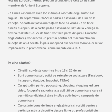
rețeaua Europa Cinemas, precum și unul dintre cele 27 de state
membre ale Uniunii Europene.
27 Times Cinema va avea loc în timpul Giornate degli Autori (31
august - 10 septembrie 2022) în cadrul Festivalului de Film de la
Veneția. Această inițiativă măreață va face ca visul a 27 de tineri
cinefili europeni de a participa la Festivalul de Film de la Veneția să
devină realitate! Cei 27 de tineri vor face parte din juriul Giornate
degli Autori și vor acorda un premiu pentru cel mai bun film din
selecția de anul acesta. În plus, începând din această toamnă, ei se vor
implica activ în promovarea Premiului publicului LUX.
Pe cine căutăm?
​​Cinefilii cu vârste cuprinse între 18 și 25 de ani
Buni comunicatori, activi pe rețelele de socializare (Facebook,
Instagram, Youtube, Snapchat, TikTok)
Cu aptitudini pentru podcasting, blogging, vlogging, editare
video, fotografie sau orice alte abilități de comunicare care să
permită candidatului să se implice activ într-o campanie de
comunicare
Cunoștințe bune de limba engleză (scris și vorbit) pentru a
participa activ la discuțiile despre filme cu profesioniști din