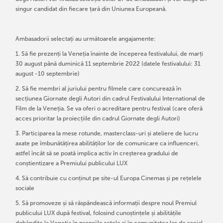
singur candidat din fiecare țară din Uniunea Europeană.
Ambasadorii selectați au următoarele angajamente:
1. Să fie prezenți la Veneția înainte de începerea festivalului, de marți
30 august până duminică 11 septembrie 2022 (datele festivalului: 31
august -10 septembrie)
2. Să fie membri al juriului pentru filmele care concurează în
secțiunea Giornate degli Autori din cadrul Festivalului International de
Film de la Veneția. Se va oferi o acreditare pentru festival (care oferă
acces prioritar la proiecțiile din cadrul Giornate degli Autori)
3. Participarea la mese rotunde, masterclass-uri și ateliere de lucru
axate pe îmbunătățirea abilităților lor de comunicare ca influenceri,
astfel încât să se poată implica activ în creșterea gradului de
conștientizare a Premiului publicului LUX
4. Să contribuie cu conținut pe site-ul Europa Cinemas și pe rețelele
sociale
5. Să promoveze și să răspândească informații despre noul Premiul
publicului LUX după festival, folosind cunoștințele și abilitățile
dobândite la Veneția în propriile rețele și în comunitatea lor de social