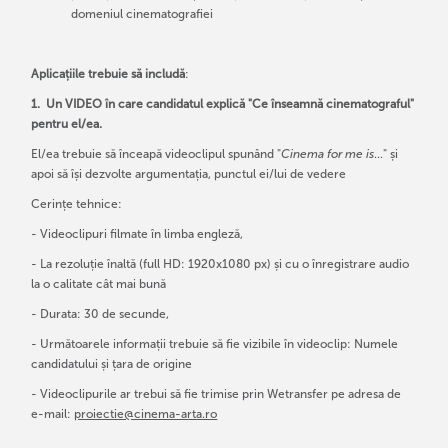
domeniul cinematografiei
Aplicațiile trebuie să includă
:
1. Un VIDEO în care candidatul explică "Ce înseamnă cinematograful"
pentru el/ea.
El/ea trebuie să înceapă videoclipul spunând "
Cinema for me is
..." și
apoi să își dezvolte argumentația, punctul ei/lui de vedere
Cerințe tehnice:
- Videoclipuri filmate în limba engleză,
- La rezoluție înaltă (full HD: 1920x1080 px) și cu o înregistrare audio
la o calitate cât mai bună
- Durata: 30 de secunde,
- Următoarele informații trebuie să fie vizibile în videoclip: Numele
candidatului și țara de origine
- Videoclipurile ar trebui să fie trimise prin Wetransfer pe adresa de
e-mail:
proiectie@cinema-arta.ro