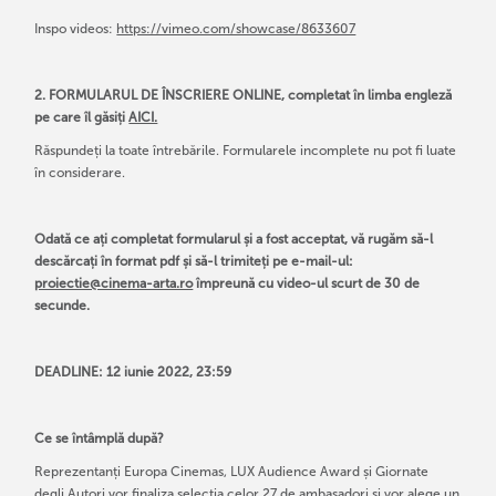
Inspo videos:
https://vimeo.com/showcase/8633607
2. FORMULARUL DE ÎNSCRIERE ONLINE, completat în limba engleză
pe care îl găsiți
AICI.
Răspundeți la toate întrebările. Formularele incomplete nu pot fi luate
în considerare.
Odată ce ați completat formularul și a fost acceptat, vă rugăm să-l
descărcați în format pdf și să-l trimiteți pe e-mail-ul:
proiectie@cinema-arta.ro
împreună cu video-ul scurt de 30 de
secunde.
DEADLINE: 12 iunie 2022, 23:59
Ce se întâmplă după?
Reprezentanți Europa Cinemas, LUX Audience Award și Giornate
degli Autori vor finaliza selecția celor 27 de ambasadori și vor alege un