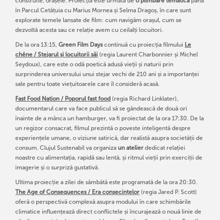
construite, orașele. Proiecția este urmată de
o plimbare tematică
până
în Parcul Cetățuia cu Marius Mornea și Selma Dragoș, în care sunt
explorate temele lansate de film: cum navigăm orașul, cum se
dezvoltă acesta sau ce relație avem cu ceilalți locuitori.
De la ora 13:15,
Green Film Days
continuă cu proiecția filmului
Le
chêne / Stejarul și locuitorii săi
(regia Laurent Charbonnier și Michel
Seydoux), care este o odă poetică adusă vieții și naturii prin
surprinderea universului unui stejar vechi de 210 ani și a importanței
sale pentru toate viețuitoarele care îl consideră acasă.
Fast Food Nation / Poporul fast food
(regia Richard Linklater),
documentarul care va face publicul să se gândească de două ori
înainte de a mânca un hamburger, va fi proiectat de la ora 17:30. De la
un regizor consacrat, filmul prezintă o poveste inteligentă despre
experiențele umane, o viziune satirică, dar realistă asupra societății de
consum. Clujul Sustenabil va organiza
un atelier
dedicat relației
noastre cu alimentația, rapidă sau lentă, și ritmul vieții prin exerciții de
imagerie și o surpriză gustativă.
Ultima proiecție a zilei de sâmbătă este programată de la ora 20:30.
The Age of Consequences / Era consecințelor
(regia Jared P. Scott)
oferă o perspectivă complexă asupra modului în care schimbările
climatice influențează direct conflictele și încurajează o nouă linie de