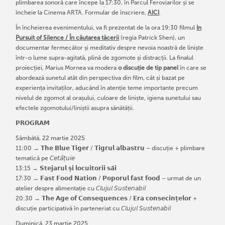
plimbarea sonoră care începe la 17:30, în Parcul Feroviarilor și se
încheie la Cinema ARTA. Formular de înscriere,
AICI
.
În încheierea evenimentului, va fi prezentat de la ora 19:30 filmul
In
Pursuit of Silence / În căutarea tăcerii
(regia Patrick Shen), un
documentar fermecător și meditativ despre nevoia noastră de liniște
într-o lume supra-agitată, plină de zgomote și distracții. La finalul
proiecției, Marius Mornea va modera
o discuție de tip panel
în care se
abordează sunetul atât din perspectiva din film, cât și bazat pe
experiența invitaților, aducând în atenție teme importante precum
nivelul de zgomot al orașului, culoare de liniște, igiena sunetului sau
efectele zgomotului/liniștii asupra sănătății.
𝗣𝗥𝗢𝗚𝗥𝗔𝗠
Sâmbătă, 22 martie 2025
11:00 → 𝗧𝗵𝗲 𝗕𝗹𝘂𝗲 𝗧𝗶𝗴𝗲𝗿 / 𝗧𝗶𝗴𝗿𝘂𝗹 𝗮𝗹𝗯𝗮𝘀𝘁𝗿𝘂 – discuție + plimbare
tematică pe 𝘊𝘦𝘵𝘢̆𝘵̦𝘶𝘪𝘦
13:15 → 𝗦𝘁𝗲𝗷𝗮𝗿𝘂𝗹 𝘀̦𝗶 𝗹𝗼𝗰𝘂𝗶𝘁𝗼𝗿𝗶𝗶 𝘀𝗮̆𝗶
17:30 → 𝗙𝗮𝘀𝘁 𝗙𝗼𝗼𝗱 𝗡𝗮𝘁𝗶𝗼𝗻 / 𝗣𝗼𝗽𝗼𝗿𝘂𝗹 𝗳𝗮𝘀𝘁 𝗳𝗼𝗼𝗱 – urmat de un
atelier despre alimentație cu 𝘊𝘭𝘶𝘫𝘶𝘭 𝘚𝘶𝘴𝘵𝘦𝘯𝘢𝘣𝘪𝘭
20:30 → 𝗧𝗵𝗲 𝗔𝗴𝗲 𝗼𝗳 𝗖𝗼𝗻𝘀𝗲𝗾𝘂𝗲𝗻𝗰𝗲𝘀 / 𝗘𝗿𝗮 𝗰𝗼𝗻𝘀𝗲𝗰𝗶𝗻𝘁̦𝗲𝗹𝗼𝗿 +
discuție participativă în parteneriat cu 𝘊𝘭𝘶𝘫𝘶𝘭 𝘚𝘶𝘴𝘵𝘦𝘯𝘢𝘣𝘪𝘭
Duminică, 23 martie 2025