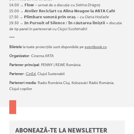
14:00 → 𝗙𝗹𝗼𝘄 – urmat de o discuție cu 𝘚𝘦𝘭𝘮𝘢 𝘋𝘳𝘢𝘨𝘰𝘴̦
15:00 → 𝗔𝘁𝗲𝗹𝗶𝗲𝗿 𝗥𝗲𝗰𝗶𝗰𝗹𝗮𝗿𝘁 𝗰𝘂 𝗔𝗹𝗶𝗻𝗮 𝗡𝗲𝗮𝗴𝗼𝗲 𝗹𝗮 𝗔𝗥𝗧𝗔 𝗖𝗮𝗳𝗲́
17:30 → 𝗣𝗹𝗶𝗺𝗯𝗮𝗿𝗲 𝘀𝗼𝗻𝗼𝗿𝗮̆ 𝗽𝗿𝗶𝗻 𝗼𝗿𝗮𝘀̦ – cu 𝘖𝘢𝘯𝘢 𝘏𝘰𝘥𝘢𝘥𝘦
19:30 → 𝗜𝗻 𝗣𝘂𝗿𝘀𝘂𝗶𝘁 𝗼𝗳 𝗦𝗶𝗹𝗲𝗻𝗰𝗲 / 𝗜̂𝗻 𝗰𝗮̆𝘂𝘁𝗮𝗿𝗲𝗮 𝗹𝗶𝗻𝗶𝘀̦𝘁𝗶𝗶 + discuție
de tip panel în parteneriat cu 𝘊𝘭𝘶𝘫𝘶𝘭 𝘚𝘶𝘴𝘵𝘦𝘯𝘢𝘣𝘪𝘭
***
Biletele
la toate proiecțiile sunt disponibile pe
eventbook.ro
.
Organizator
: Cinema ARTA
Partener principal
: PENNY | REWE România
Partener
:
CinEd
, Clujul Sustenabil
Parteneri media
: Radio România Cluj, Kolozsvári Rádió Románia,
Clujul copiilor
ABONEAZĂ-TE LA NEWSLETTER