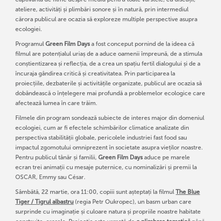
ateliere, activități și plimbări sonore și în natură, prin intermediul
cărora publicul are ocazia să exploreze multiple perspective asupra
ecologiei.
Programul
Green Film Days
a fost conceput pornind de la ideea că
filmul are potențialul uriaș de a aduce oamenii împreună, de a stimula
conștientizarea și reflecția, de a crea un spațiu fertil dialogului și de a
încuraja gândirea critică și creativitatea. Prin participarea la
proiecțiile, dezbaterile și activitățile organizate, publicul are ocazia să
dobândească o înțelegere mai profundă a problemelor ecologice care
afectează lumea în care trăim.
Filmele din program sondează subiecte de interes major din domeniul
ecologiei, cum ar fi efectele schimbărilor climatice analizate din
perspectiva stabilității globale, pericolele industriei fast food sau
impactul zgomotului omniprezent în societate asupra vieților noastre.
Pentru publicul tânăr și familii,
Green Film Days
aduce pe marele
ecran trei animații cu mesaje puternice, cu nominalizări și premii la
OSCAR, Emmy sau César.
Sâmbătă, 22 martie, ora 11:00, copiii sunt așteptați la filmul
The Blue
Tiger / Tigrul albastru
(regia Petr Oukropec), un basm urban care
surprinde cu imaginație și culoare natura și propriile noastre habitate