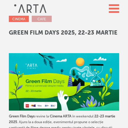
CINEMA
CAFE
GREEN FILM DAYS 2025, 22-23 MARTIE
Green Film Days
revine la
Cinema ARTA
în weekendul
22-23 martie
2025
. Ajuns la a doua ediție, evenimentul propune o selecție
captivantă de filme despre mediu pentru toate vârstele, cu discuții,