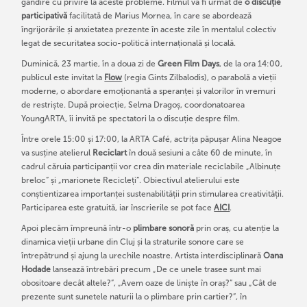
gândire cu privire la aceste probleme. Filmul va fi urmat de
o discuție
participativă
facilitată de Marius Mornea, în care se abordează
îngrijorările și anxietatea prezente în aceste zile în mentalul colectiv
legat de securitatea socio-politică internațională și locală.
Duminică, 23 martie, în a doua zi de
Green Film Days
, de la ora 14:00,
publicul este invitat la
Flow
(regia Gints Zilbalodis), o parabolă a vieții
moderne, o abordare emoționantă a speranței și valorilor în vremuri
de restriște. După proiecție, Selma Dragoș, coordonatoarea
YoungARTA, îi invită pe spectatori la o discuție despre film.
Între orele 15:00 și 17:00, la ARTA Café, actrița păpușar Alina Neagoe
va susține atelierul
Reciclart
în două sesiuni a câte 60 de minute, în
cadrul căruia participanții vor crea din materiale reciclabile „Albinuțe
breloc” și „marionete Recicleți”. Obiectivul atelierului este
conștientizarea importanței sustenabilității prin stimularea creativității.
Participarea este gratuită, iar înscrierile se pot face
AICI
.
Apoi plecăm împreună într-o
plimbare sonoră
prin oraș, cu atenție la
dinamica vieții urbane din Cluj și la straturile sonore care se
întrepătrund și ajung la urechile noastre. Artista interdisciplinară
Oana
Hodade
lansează întrebări precum „De ce unele trasee sunt mai
obositoare decât altele?”, „Avem oaze de liniște în oraș?” sau „Cât de
prezente sunt sunetele naturii la o plimbare prin cartier?”, în