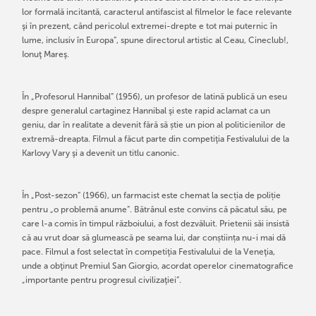
lor formală incitantă, caracterul antifascist al filmelor le face relevante
şi în prezent, când pericolul extremei-drepte e tot mai puternic în
lume, inclusiv în Europa”, spune directorul artistic al Ceau, Cineclub!,
Ionuţ Mareş.
În „Profesorul Hannibal” (1956), un profesor de latină publică un eseu
despre generalul cartaginez Hannibal şi este rapid aclamat ca un
geniu, dar în realitate a devenit fără să știe un pion al politicienilor de
extremă-dreapta. Filmul a făcut parte din competiţia Festivalului de la
Karlovy Vary şi a devenit un titlu canonic.
În „Post-sezon” (1966), un farmacist este chemat la secția de poliție
pentru „o problemă anume”. Bătrânul este convins că păcatul său, pe
care l-a comis în timpul războiului, a fost dezvăluit. Prietenii săi insistă
că au vrut doar să glumească pe seama lui, dar conștiința nu-i mai dă
pace. Filmul a fost selectat în competiţia Festivalului de la Veneţia,
unde a obţinut Premiul San Giorgio, acordat operelor cinematografice
„importante pentru progresul civilizaţiei”.