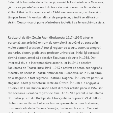
Selectat la Festivalul de la Berlin şi premiat la Festivalul de la Moscova,
„A cincea pecete” este unul dintre cele mai cunoscute filme ale lui
Zoltán Fábri. În Budapesta anului 1944, un ceasornicar, un librar și un
tâmplar beau într-un bar alături de proprietar, când li se alătură un
străin. Ceasornicarul pune o întrebare ipotetică ce le va schimba viața.
Regizorul de film Zoltán Fábri (Budapesta, 1917–1994) a fost o
personalitate artistică extrem de complexă, activând cu succes în
multe domenii artistice. A fost și regizor de teatru, actor, scenograf,
scenarist, pictor, grafician și profesor universitar. Inițial își dorea să
devină pictor, astfel că a absolvit Facultatea de Arte în 1938. Dar
interesul său s-a îndreptat către actorie, iar în 1941 a absolvit
Facultatea de Teatru. Între 1941–1943 a activat ca actor, scenograf și
maestru de scenă la Teatrul Național din Budapesta, iar în 1948, timp
de o stagiune, a fost regizorul Teatrului Național. În 1949, tot pentru o
stagiune, a fost şi directorul Teatrului Úttörő. În 1950 s-a angajat la
Studioul de Film Hunnia, unde a fost director artistic până în 1952, iar
din acel an a lucrat ca regizor de film. Din 1970 a predat la Facultatea
de Teatru și Film din Budapesta. Filmografia sa cuprinde 21 de titluri,
dintre care multe au fost selectate sau premiate la mari festivaluri,
cum sunt cele de la Cannes, Veneţia, Berlin sau Locarno. Cu două