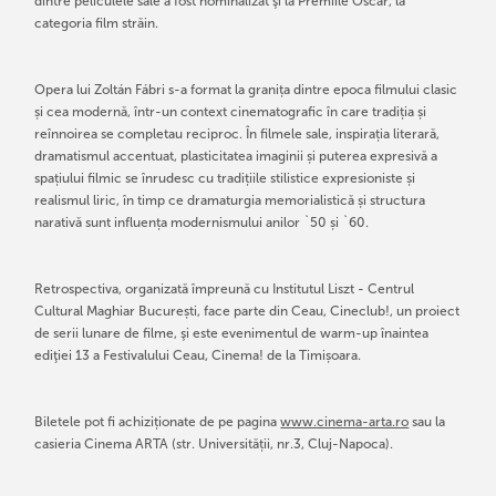
dintre peliculele sale a fost nominalizat şi la Premiile Oscar, la
categoria film străin.
Opera lui Zoltán Fábri s-a format la granița dintre epoca filmului clasic
și cea modernă, într-un context cinematografic în care tradiția și
reînnoirea se completau reciproc. În filmele sale, inspirația literară,
dramatismul accentuat, plasticitatea imaginii și puterea expresivă a
spațiului filmic se înrudesc cu tradițiile stilistice expresioniste și
realismul liric, în timp ce dramaturgia memorialistică și structura
narativă sunt influența modernismului anilor `50 și `60.
Retrospectiva, organizată împreună cu Institutul Liszt - Centrul
Cultural Maghiar București, face parte din Ceau, Cineclub!, un proiect
de serii lunare de filme, şi este evenimentul de warm-up înaintea
ediţiei 13 a Festivalului Ceau, Cinema! de la Timișoara.
Biletele pot fi achiziționate de pe pagina
www.cinema-arta.ro
sau la
casieria Cinema ARTA (str. Universității, nr.3, Cluj-Napoca).