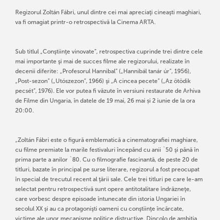
Regizorul Zoltán Fábri, unul dintre cei mai apreciaţi cineaşti maghiari,
va fi omagiat printr-o retrospectivă la Cinema ARTA.
Sub titlul „Conştiinţe vinovate”, retrospectiva cuprinde trei dintre cele
mai importante şi mai de succes filme ale regizorului, realizate în
decenii diferite: „Profesorul Hannibal” („Hannibál tanár úr”, 1956),
„Post-sezon” („Utószezon”, 1966) şi „A cincea pecete” („Az ötödik
pecsét”, 1976). Ele vor putea fi văzute în versiuni restaurate de Arhiva
de Filme din Ungaria, în datele de 19 mai, 26 mai și 2 iunie de la ora
20:00.
„Zoltán Fábri este o figură emblematică a cinematografiei maghiare,
cu filme premiate la marile festivaluri începând cu anii `50 şi până în
prima parte a anilor `80. Cu o filmografie fascinantă, de peste 20 de
titluri, bazate în principal pe surse literare, regizorul a fost preocupat
în special de trecutul recent al ţării sale. Cele trei titluri pe care le-am
selectat pentru retrospectivă sunt opere antitotalitare îndrăzneţe,
care vorbesc despre episoade întunecate din istoria Ungariei în
secolul XX şi au ca protagonişti oameni cu conştiinţe încărcate,
victime ale unor mecanisme politice distructive. Dincolo de ambiţia