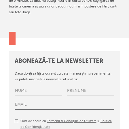
de 5 minute. La final, vă puteți înscrie în cursa pentru câștigarea de
bilete la cinema și/sau a unor cadouri, cum ar fi postere de film, cărți
sau tote-bags.
ABONEAZĂ-TE LA NEWSLETTER
Dacă doriți să fiți la curent cu cele mai noi știri și evenimente,
vă puteți înscrieți la newsletterul nostru:
Sunt de acord cu
Termenii și Condițiile de Utilizare
și
Politica
de Confidențialitate