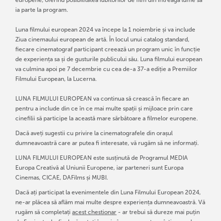
ia parte la program.
Luna filmului european 2024 va începe la 1 noiembrie și va include
Ziua cinemaului european de artă. În locul unui catalog standard,
fiecare cinematograf participant creează un program unic în funcție
de experiența sa și de gusturile publicului său. Luna filmului european
va culmina apoi pe 7 decembrie cu cea de-a 37-a ediție a Premiilor
Filmului European, la Lucerna.
LUNA FILMULUI EUROPEAN va continua să crească în fiecare an
pentru a include din ce în ce mai multe spații și mijloace prin care
cinefilii să participe la această mare sărbătoare a filmelor europene.
Dacă aveți sugestii cu privire la cinematografele din orașul
dumneavoastră care ar putea fi interesate, vă rugăm să ne informați.
LUNA FILMULUI EUROPEAN este susținută de Programul MEDIA
Europa Creativă al Uniunii Europene, iar parteneri sunt Europa
Cinemas, CICAE, DAFilms și MUBI.
Dacă ați participat la evenimentele din Luna Filmului European 2024,
ne-ar plăcea să aflăm mai multe despre experiența dumneavoastră. Vă
rugăm să completați
acest chestionar
- ar trebui să dureze mai puțin