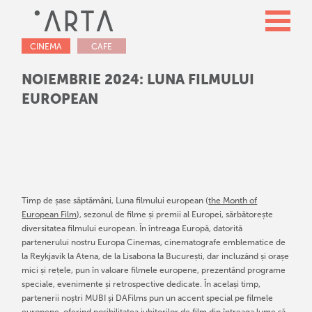
CINEMA
CAFE
NOIEMBRIE 2024: LUNA FILMULUI
EUROPEAN
Timp de șase săptămâni, Luna filmului european (
the Month of
European Film
), sezonul de filme și premii al Europei, sărbătorește
diversitatea filmului european. În întreaga Europă, datorită
partenerului nostru Europa Cinemas, cinematografe emblematice de
la Reykjavik la Atena, de la Lisabona la București, dar incluzând și orașe
mici și rețele, pun în valoare filmele europene, prezentând programe
speciale, evenimente și retrospective dedicate. În același timp,
partenerii noștri MUBI și DAFilms pun un accent special pe filmele
europene, oferind posibilitatea iubitorilor de film din întreaga lume să