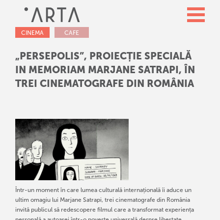
CINEMA
CAFE
„PERSEPOLIS”, PROIECȚIE SPECIALĂ
IN MEMORIAM MARJANE SATRAPI, ÎN
TREI CINEMATOGRAFE DIN ROMÂNIA
Într-un moment în care lumea culturală internațională îi aduce un
ultim omagiu lui Marjane Satrapi, trei cinematografe din România
invită publicul să redescopere filmul care a transformat experiența
personală a autoarei într-o poveste universală despre libertate,