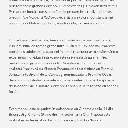
puternice de alb și negru, Satrapi s-a impus pe scena internațională
prin romanele grafice
Persepolis
,
Embroideries
și
Chicken with Plums
.
Prin aceste lucrări, dar și prin filmele pe care le-a realizat ulterior,
precum
The Voices
și
Radioactive
, artista a explorat constant teme
precum identitatea, libertatea, apartenența, memoria și exilul.
Dintre toate creațiile sale,
Persepolis
rămâne opera emblematică.
Publicat inițial ca roman grafic între 2000 și 2003, acesta urmărește
copilăria și adolescența autoarei în Iranul revoluționar, transformând o
experiență individuală într-o poveste universală despre familie,
maturizare și pierderea inocenței. Adaptarea cinematografică
realizată împreună cu Vincent Paronnaud a fost distinsă cu Premiul
Juriului la Festivalul de la Cannes și nominalizată la Premiile Oscar,
devenind unul dintre reperele animației contemporane. La aproape
două decenii de la lansare,
Persepolis
continuă să rezoneze cu aceeași
forță.
Evenimentul este organizat în colaborare cu Cinema Apollo111 din
București și Cinema Studio din Timișoara, iar la Cluj-Napoca este
realizat în parteneriat cu Institutul Francez din Cluj-Napoca.