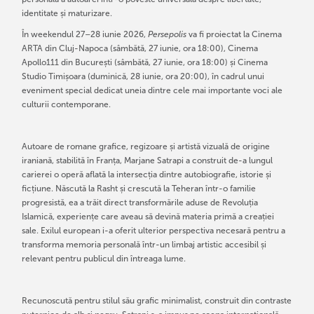
identitate și maturizare.
În weekendul 27–28 iunie 2026,
Persepolis
va fi proiectat la Cinema
ARTA din Cluj-Napoca (sâmbătă, 27 iunie, ora 18:00), Cinema
Apollo111 din București (sâmbătă, 27 iunie, ora 18:00) și Cinema
Studio Timișoara (duminică, 28 iunie, ora 20:00), în cadrul unui
eveniment special dedicat uneia dintre cele mai importante voci ale
culturii contemporane.
Autoare de romane grafice, regizoare și artistă vizuală de origine
iraniană, stabilită în Franța, Marjane Satrapi a construit de-a lungul
carierei o operă aflată la intersecția dintre autobiografie, istorie și
ficțiune. Născută la Rasht și crescută la Teheran într-o familie
progresistă, ea a trăit direct transformările aduse de Revoluția
Islamică, experiențe care aveau să devină materia primă a creației
sale. Exilul european i-a oferit ulterior perspectiva necesară pentru a
transforma memoria personală într-un limbaj artistic accesibil și
relevant pentru publicul din întreaga lume.
Recunoscută pentru stilul său grafic minimalist, construit din contraste