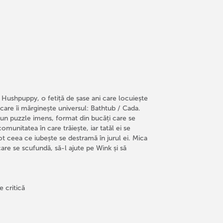
 Hushpuppy, o fetiță de șase ani care locuiește
j care îi mărginește universul: Bathtub / Cada.
un puzzle imens, format din bucăți care se
munitatea în care trăiește, iar tatăl ei se
 ceea ce iubește se destramă în jurul ei. Mica
care se scufundă, să-l ajute pe Wink și să
 critică