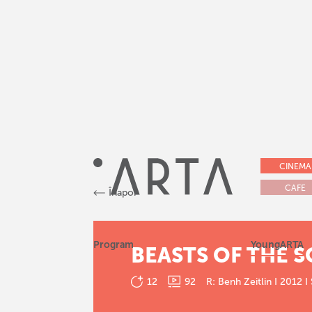
CINEMA
CAFE
Înapoi
Program
YoungARTA
BEASTS OF THE 
12
92
R: Benh Zeitlin I 2012 