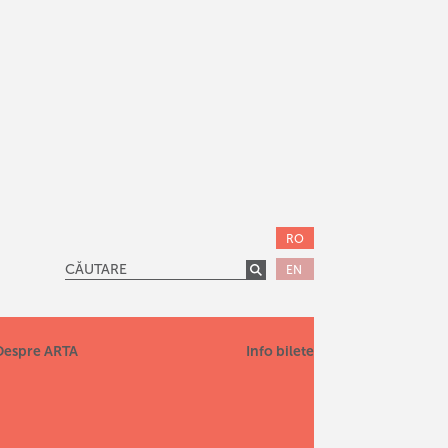
RO
EN
Despre ARTA
Info bilete