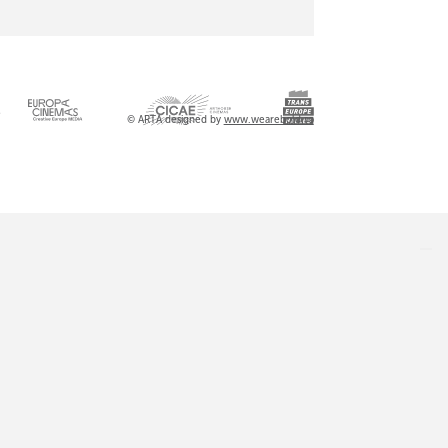
l
© ARTA designed by
www.wearebold.ro