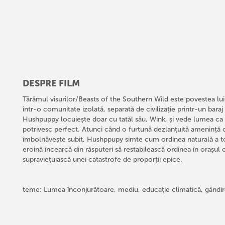
DESPRE FILM
Tărâmul visurilor/Beasts of the Southern Wild este povestea lui
într-o comunitate izolată, separată de civilizație printr-un bara
Hushpuppy locuiește doar cu tatăl său, Wink, și vede lumea ca 
potrivesc perfect. Atunci când o furtună dezlanțuită amenință co
îmbolnăvește subit, Hushppupy simte cum ordinea naturală a tot
eroină încearcă din răsputeri să restabilească ordinea în orașul 
supraviețuiască unei catastrofe de proporții epice.
teme: Lumea înconjurătoare, mediu, educație climatică, gândire