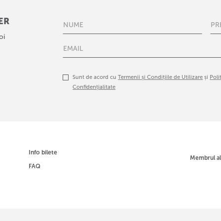
ER
oi
Sunt de acord cu
Termenii și Condițiile de Utilizare
și
Poli
Confidențialitate
Info bilete
Membrul a
FAQ