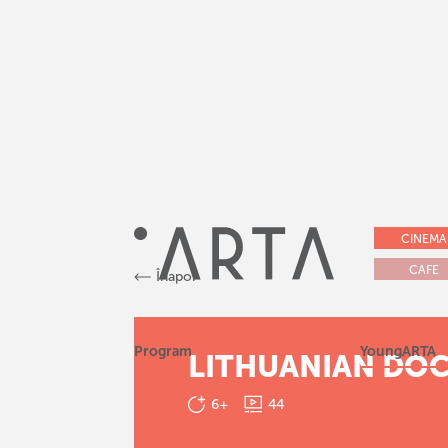
CINEMA
CAFE
Înapoi
Program
YoungARTA
LITHUANIAN DO
6+
44