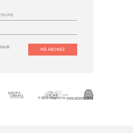
tica de
l
© ARTA designed by
www.wearebold.ro