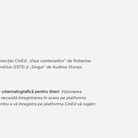
ecției CinEd: „Visul centenarilor” de Robertas
vičius (1973) și „Singur” de Audrius Stonys
 cinematografică pentru tineri
. Vizionarea
 necesită înregistrarea în avans pe platforma
Pentru a vă înregistra pe platforma CinEd vă rugăm