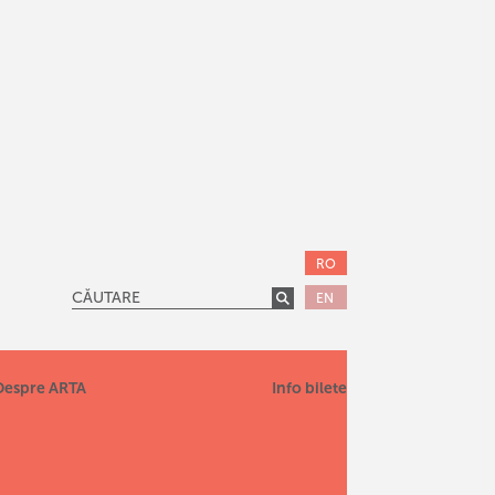
RO
EN
Despre ARTA
Info bilete