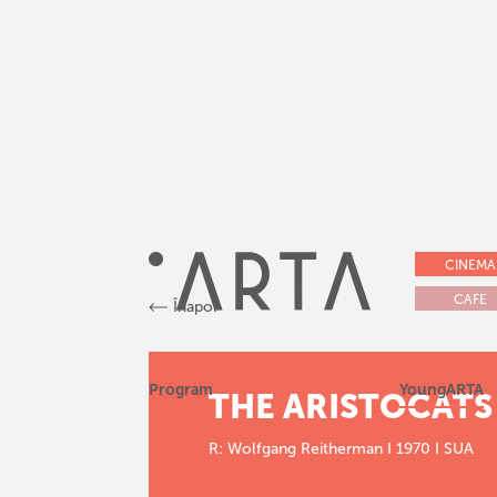
CINEMA
CAFE
Înapoi
Program
YoungARTA
THE ARISTOCATS
R: Wolfgang Reitherman I 1970 I SUA