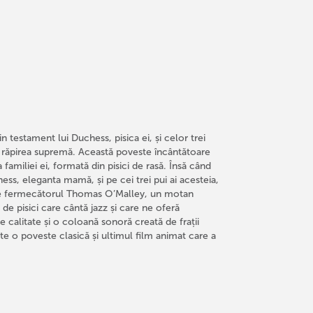
in testament lui Duchess, pisica ei, și celor trei
le răpirea supremă. Această poveste încântătoare
 familiei ei, formată din pisici de rasă. Însă când
ess, eleganta mamă, și pe cei trei pui ai acesteia,
 de fermecătorul Thomas O’Malley, un motan
 de pisici care cântă jazz și care ne oferă
calitate și o coloană sonoră creată de frații
ste o poveste clasică și ultimul film animat care a