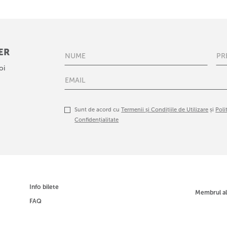
ER
oi
Sunt de acord cu
Termenii și Condițiile de Utilizare
și
Poli
Confidențialitate
Info bilete
Membrul a
FAQ