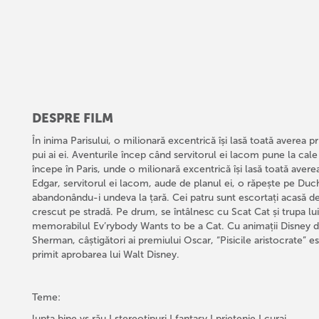
DESPRE FILM
În inima Parisului, o milionară excentrică își lasă toată averea pr
pui ai ei. Aventurile încep când servitorul ei lacom pune la ca
începe în Paris, unde o milionară excentrică își lasă toată averea
Edgar, servitorul ei lacom, aude de planul ei, o răpește pe Duch
abandonându-i undeva la țară. Cei patru sunt escortați acasă
crescut pe stradă. Pe drum, se întâlnesc cu Scat Cat și trupa lui
memorabilul Ev’rybody Wants to be a Cat. Cu animații Disney de 
Sherman, câștigători ai premiului Oscar, “Pisicile aristocrate” e
primit aprobarea lui Walt Disney.
Teme:
lupta bine vs rău I stereotipuri I fantasy I prietenie I curaj