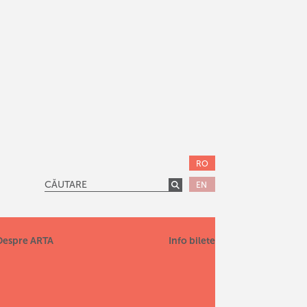
RO
EN
Despre ARTA
Info bilete