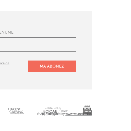
tica de
l
© ARTA designed by
www.wearebold.ro